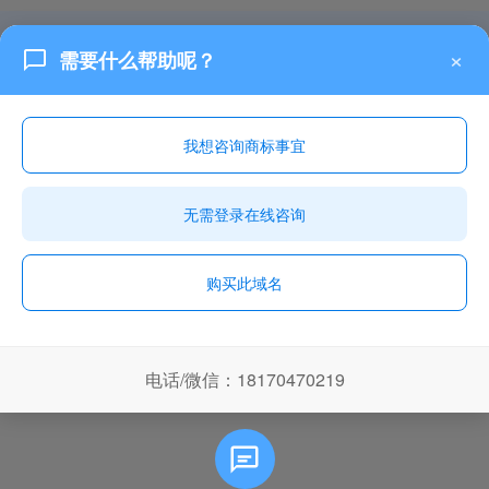
Copyright © 2025
赣州乐融知识产权有限公司
×
需要什么帮助呢？
城市列表
TXT地图
XML地图
本站为域名停放页面，全部内容为网页演示效果，无任何实际意义！如果侵犯
了您的版权，请联系我们将及时更正和删除！
我想咨询商标事宜
无需登录在线咨询
购买此域名
电话/微信：18170470219