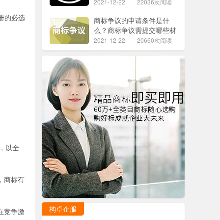
2021-12-22
22036次阅读
册的必选
商标争议的申请条件是什
么？商标争议需提交哪些材
料？
2021-12-22
20660次阅读
，以全
，商标有
构卓企服
在竞争激