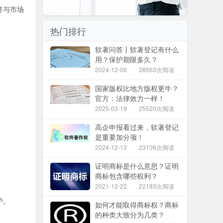
誉与市场
热门排行
软著问答丨软著登记有什么
用？保护期限多久？
2024-12-06
28563次阅读
国家版权比地方版权更牛？
官方：法律效力一样！
2025-03-19
25520次阅读
高企申报看过来，软著登记
是重要加分项！
2024-12-13
23109次阅读
证明商标是什么意思？证明
商标包含哪些权利？
2021-12-22
22183次阅读
护。
如何才能取得商标权？商标
的种类大致分为几类？