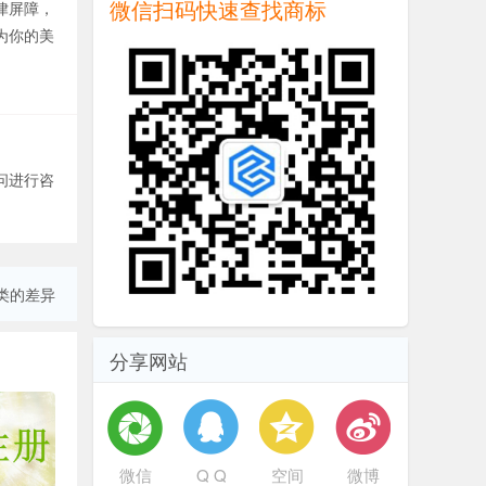
微信扫码快速查找商标
律屏障，
为你的美
问进行咨
类的差异
分享网站
微信
Q Q
空间
微博